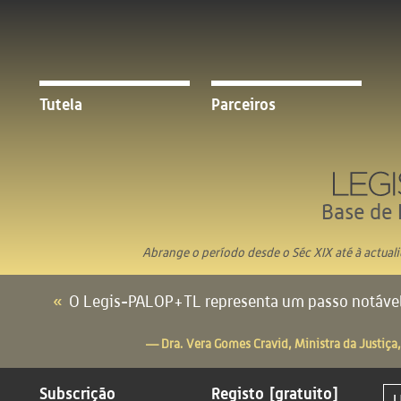
Tutela
Parceiros
Base de 
Abrange o período desde o Séc XIX até à actual
O Legis-PALOP+TL representa um passo notável 
— Dra. Vera Gomes Cravid, Ministra da Justiça,
Subscrição
Registo
[gratuito]