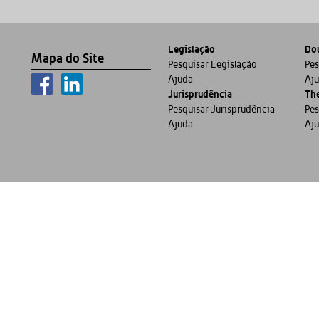
Legislação
Dou
Mapa do Site
Pesquisar Legislação
Pes
Ajuda
Aj
Jurisprudência
Th
Pesquisar Jurisprudência
Pes
Ajuda
Aj