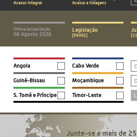
Acesso integral
Acesso a listagens
Última actualização
Legislação
Ju
06 Agosto 2026
[69302]
[1
Angola
Cabo Verde
Guiné-Bissau
Moçambique
S. Tomé e Príncipe
Timor-Leste
Junte-se a mais de 25