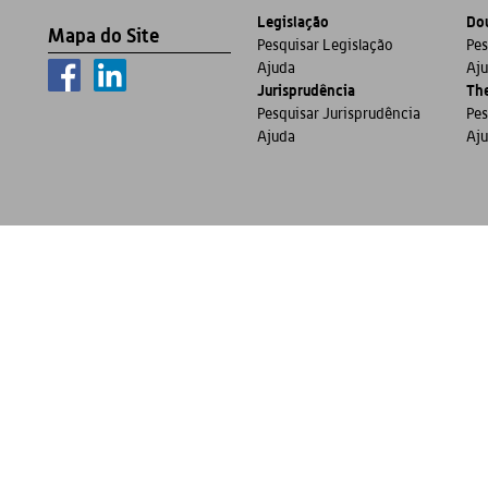
Legislação
Dou
Mapa do Site
Pesquisar Legislação
Pes
Ajuda
Aj
Jurisprudência
Th
Pesquisar Jurisprudência
Pes
Ajuda
Aj