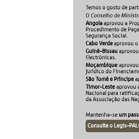
Temos o gosto de part
Conselho de Ministr
O
Angola
aprovou a Prop
Procedimento de Paga
Segurança Social.
Cabo Verde
aprovou o 
Guiné-Bissau
aprovou 
Electrónicas.
Moçambique
aprovou 
jurídico do Financiam
São Tomé e Príncipe
ap
Timor-Leste
aprovou a
Nacional para ratifica
da Associação das Naç
Mantenha-se
um passo
Consulte o Legis-PA