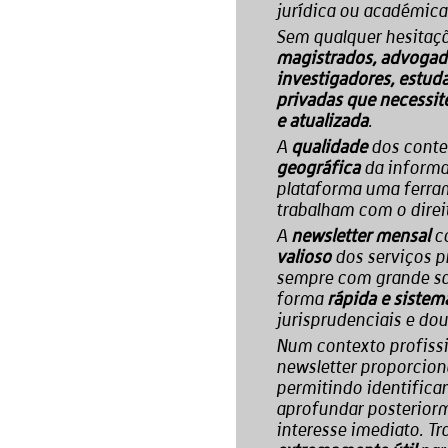
jurídica ou académica
Sem qualquer hesitaç
magistrados, advogado
investigadores, estuda
privadas que necessit
.
e atualizada
A
dos conte
qualidade
da informa
geográfica
plataforma uma ferram
trabalham com o direi
A
co
newsletter mensal
dos serviços p
valioso
sempre com grande sa
forma
rápida e sistem
jurisprudenciais e dou
Num contexto profissi
newsletter proporcion
permitindo identifica
aprofundar posterior
interesse imediato. Tr