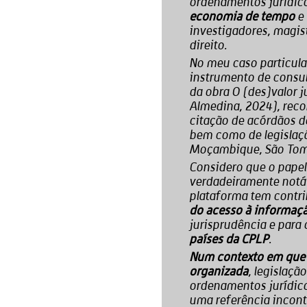
ordenamentos jurídico
e 
economia de tempo
investigadores, magis
direito.
No meu caso particul
instrumento de consulta
da obra O (des)valor j
Almedina, 2024), reco
citação de acórdãos d
bem como de legislaçã
Moçambique, São Tomé 
Considero que o pape
verdadeiramente notá
plataforma tem contr
do acesso à informaçã
jurisprudência e para
.
países da CPLP
Num contexto em que n
, legislaçã
organizada
ordenamentos jurídico
uma referência incont