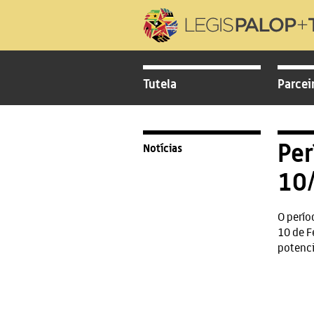
Tutela
Parcei
Per
Notícias
10
O perío
10 de F
potenci