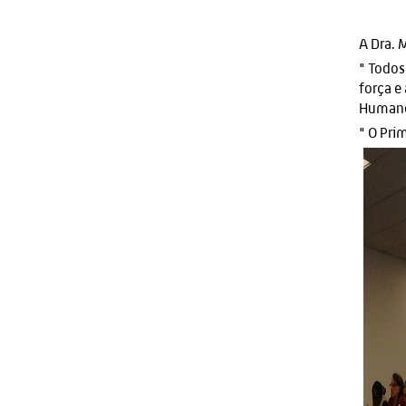
A Dra. 
" Todos
força e
Human
" O Pri