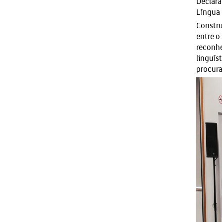
Declara
Língua 
Constru
entre o
reconhe
linguís
procura