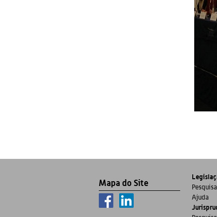
Legisla
Mapa do Site
Pesquisa
Ajuda
Jurispru