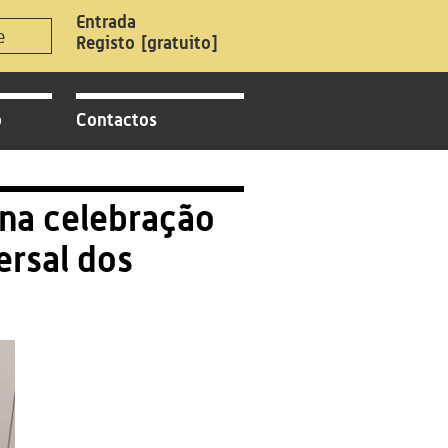
Registo
[gratuito]
o
Contactos
na celebração
ersal dos