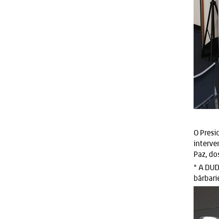
O Presi
interve
Paz, do
" A DUD
bárbari