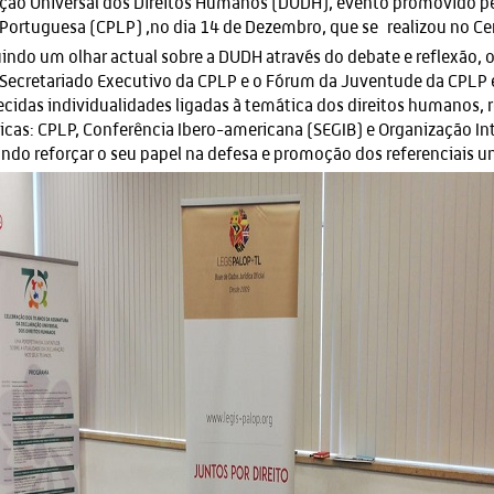
ção Universal dos Direitos Humanos (DUDH), evento promovido p
Portuguesa (CPLP) ,no dia 14 de Dezembro, que se realizou no Cen
indo um olhar actual sobre a DUDH através do debate e reflexão, o
 Secretariado Executivo da CPLP e o Fórum da Juventude da CPLP
cidas individualidades ligadas à temática dos direitos humanos,
ticas: CPLP, Conferência Ibero-americana (SEGIB) e Organização In
ndo reforçar o seu papel na defesa e promoção dos referenciais u