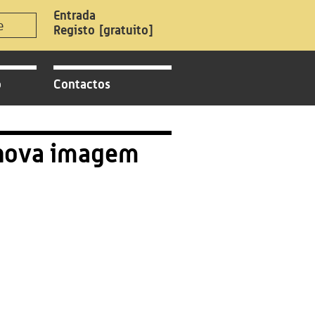
Registo
[gratuito]
o
Contactos
nova imagem