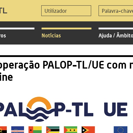
ros
Notícias
Ajuda / Âmbit
operação PALOP-TL/UE com 
ine