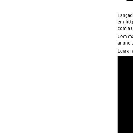
Lançado
em
htt
com a U
Com mai
anunci
Leia a 