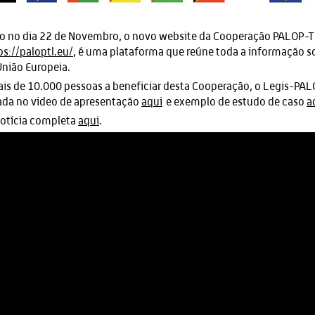
 no dia 22 de Novembro, o novo website da Cooperação PALOP-TL
ps://paloptl.eu/
, é uma plataforma que reúne toda a informação 
nião Europeia.
s de 10.000 pessoas a beneficiar desta Cooperação, o Legis-PA
ada no video de apresentação
aqui
e exemplo de estudo de caso
a
notícia completa
aqui
.