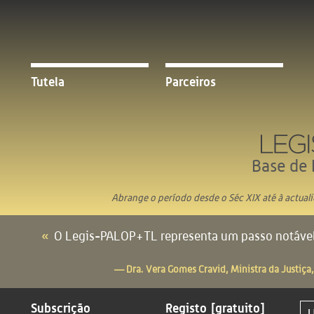
Tutela
Parceiros
Base de 
Abrange o período desde o Séc XIX até à actual
O Legis-PALOP+TL representa um passo notável 
— Dra. Vera Gomes Cravid, Ministra da Justiça,
Subscrição
Registo
[gratuito]