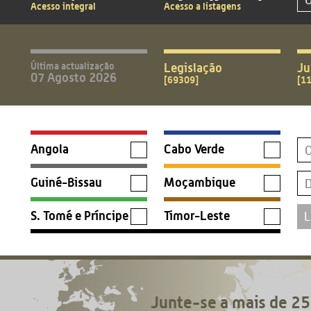
Acesso integral
Acesso a listagens
Última actualização
Legislação
Ju
07 Agosto 2026
[69309]
[1
Angola
Cabo Verde
Guiné-Bissau
Moçambique
S. Tomé e Príncipe
Timor-Leste
Junte-se a mais de 25