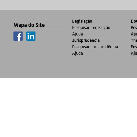
Legislação
Dou
Mapa do Site
Pesquisar Legislação
Pes
Ajuda
Aj
Jurisprudência
Th
Pesquisar Jurisprudência
Pes
Ajuda
Aj